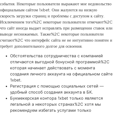
события. Некоторые пользователи выражают мое недовольство
официальным сайтом 1xbet. Они жалуются на низкую
скорость загрузки страниц и проблемы с доступом к сайту.
Исключением того%2C некоторые пользователи отмечают%2C
что сайт иногда выдает исправлять при размещении ставок или
выводе неснижаемых. Также%2C некоторые пользователи
считают%2C что интерфейс сайта не не интуитивно понятен и
требует дополнительного долгое для освоения.
Обстоятельства сотрудничества с компанией
отличаются выгодной бонусной программой%2C
которая начинает действовать с момента
создания личного аккаунта на официальном сайте
1xbet.
Регистрация с помощью социальных сетей —
удобный способ создания аккаунта в БК.
Букмекерская контора 1xbet только является
легальной а некоторых странах%2C хотя мы
рекомендуем избегать услугами только