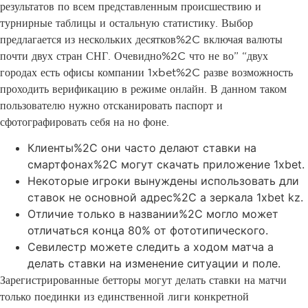
результатов по всем представленным происшествию и
турнирные таблицы и остальную статистику. Выбор
предлагается из нескольких десятков%2C включая валюты
почти двух стран СНГ. Очевидно%2C что не во” “двух
городах есть офисы компании 1xbet%2C разве возможность
проходить верификацию в режиме онлайн. В данном таком
пользователю нужно отсканировать паспорт и
сфотографировать себя на но фоне.
Клиенты%2C они часто делают ставки на
смартфонах%2C могут скачать приложение 1xbet.
Некоторые игроки вынуждены использовать дли
ставок не основной адрес%2C а зеркала 1xbet kz.
Отличие только в названии%2C могло может
отличаться конца 80% от фототипического.
Севилестр можете следить а ходом матча а
делать ставки на изменение ситуации и поле.
Зарегистрированные бетторы могут делать ставки на матчи
только поединки из единственной лиги конкретной