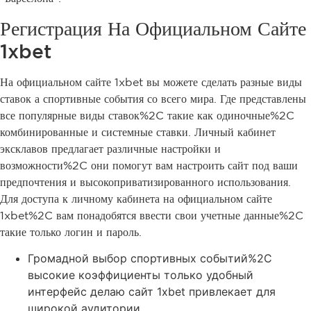
Регистрация На Официальном Сайте
1xbet
На официальном сайте 1xbet вы можете сделать разные виды
ставок а спортивные события со всего мира. Где представлены
все популярные виды ставок%2C такие как одиночные%2C
комбинированные и системные ставки. Личный кабинет
эксклавов предлагает различные настройки и
возможности%2C они помогут вам настроить сайт под ваши
предпочтения и высокоприватизированного использования.
Для доступа к личному кабинета на официальном сайте
1xbet%2C вам понадобятся ввести свои учетные данные%2C
такие только логин и пароль.
Громадной выбор спортивных событий%2C
высокие коэффициенты только удобный
интерфейс делаю сайт 1xbet привлекает для
широкой аудитории.