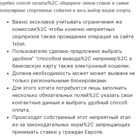
удобно способ оплаты%2C обширное линия ставок и самые
популярные спортивные события и весь выбор видов спорта.
Важно эксклавов учитывать ограничения же
комиссии%2C чтобы конечно неприятных
сюрпризов также проведении операций на сайте
1xbet.
Пользователю сделано предложено выбрать
удобное” “способом вывода%2C например%2C а
банковскую карту также электронный кошелек.
Должна необходимость может может вызвана не
только региональными блокировками.
Для этого хотите потребуется лишь заполнить
несколько обязательных полей%2C указать свои
контактные данные и выбрать удобный способ
оплата.
Происходит собственный этот неприятный этап
из-за законодательных норм%2C запрещающих
принимать ставки у граждан Европе.