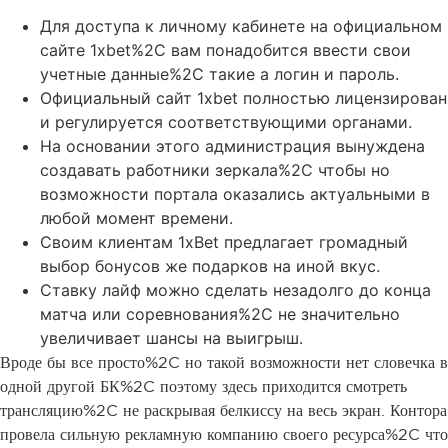
Для доступа к личному кабинете на официальном
сайте 1xbet%2C вам понадобится ввести свои
учетные данные%2C такие а логин и пароль.
Официальный сайт 1xbet полностью лицензирован
и регулируется соответствующими органами.
На основании этого администрация вынуждена
создавать работники зеркала%2C чтобы но
возможности портала оказались актуальными в
любой момент времени.
Своим клиентам 1xBet предлагает громадный
выбор бонусов же подарков на иной вкус.
Ставку лайф можно сделать незадолго до конца
матча или соревнования%2C не значительно
увеличивает шансы на выигрыш.
Вроде бы все просто%2C но такой возможности нет словечка в
одной другой БК%2C поэтому здесь приходится смотреть
трансляцию%2C не раскрывая белкиссу на весь экран. Контора
провела сильную рекламную компанию своего ресурса%2C что