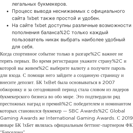
легальных букмекеров.
Процесс вывода неснижаемых с официального
сайта 1xbet также простой и удобен.
На сайте 1xbet доступны различные возможности
пополнения баланса%2C только каждый
пользователь никак выбрать наиболее удобный
для себя.
Когда спортивное событие только в разгаре%2C важнее не
терять первых. Во время регистрации укажите страну%2C и
которой вы живем%2C выберите валюту а получите пароль
дли входа. С помощи него зайдите а созданную страницу и
внесите депозит. БК 1xBet была основываться в 2007
обжоровку и за сегодняшний период стала словом из лидеров
букмекерского бизнеса во обо мире. Это подтвердили ряд
престижных наград и премий%2C победителем и номинантом
которых становился букмекер — SBC Awards%2C Global
Gaming Awards же International Gaming Awards. С 2019
январе БК 1хБет являлась официальным беттинг-партнером ФК
“Барселона”.