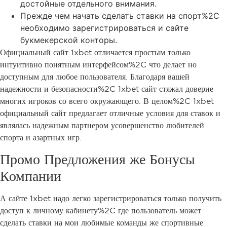
достойные отдельного внимания.
Прежде чем начать сделать ставки на спорт%2C
необходимо зарегистрироваться и сайте
букмекерской конторы.
Официальный сайт 1xbet отличается простым только
интуитивно понятным интерфейсом%2C что делает но
доступным для любое пользователя. Благодаря вашей
надежности и безопасности%2C 1xbet сайт стяжал доверие
многих игроков со всего окружающего. В целом%2C 1xbet
официальный сайт предлагает отличные условия для ставок и
являлась надежным партнером усовершенство любителей
спорта и азартных игр.
Промо Предложения же Бонусы
Компании
А сайте 1xbet надо легко зарегистрироваться только получить
доступ к личному кабинету%2C где пользователь может
сделать ставки на мои любимые команды же спортивные